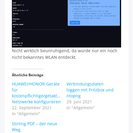
Nicht wirklich beunruhigend, da wurde nur ein noch
nicht bekanntes WLAN entdeckt.
Ähnliche Beiträge
HUAWEI/HONOR-Geräte
Verbindungsdaten
für
loggen mit Fritzbox und
kostenpflichtige/getaktete
ntopng
Netzwerke konfigurieren
29. Juni 2021
22. September 2021
In "Allgemein"
In "Allgemein"
Stirling PDF – der neue
Weg