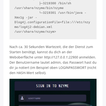
             ├─3219300 /bin/sh 
/usr/share/nzyme/bin/nzyme

             └─3219301 /usr/bin/java -
Xmx1g -jar -
Dlog4j.configurationFile=file:///etc/nzy
me/log4j2-debian.xml 
/usr/share/nzyme/nzym>
Nach ca. 30 Sekunden Wartezeit, die der Dienst zum
Starten benötigt, kannst du dich an der
Weboberfläche unter
http://127.0.0.1:22900
anmelden.
Der Benutzername lautet admin, das Passwort hast du
dir ja notiert (im Beispiel oben LOGINPASSWORT (nicht
den HASH-Wert selbst).