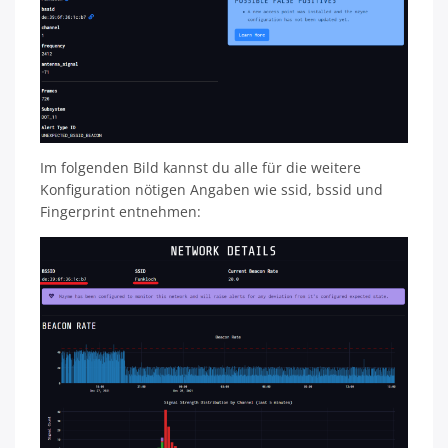
Im folgenden Bild kannst du alle für die weitere
Konfiguration nötigen Angaben wie ssid, bssid und
Fingerprint entnehmen: