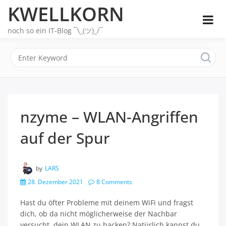
Skip
KWELLKORN
to
content
noch so ein IT-Blog ¯\_(ツ)_/¯
nzyme – WLAN-Angriffen
auf der Spur
by
LARS
28. Dezember 2021
8 Comments
Hast du öfter Probleme mit deinem WiFi und fragst
dich, ob da nicht möglicherweise der Nachbar
versucht, dein WLAN zu hacken? Natürlich kannst du