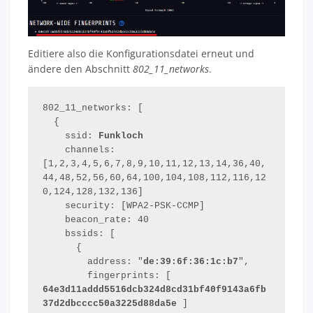
Editiere also die Konfigurationsdatei erneut und
ändere den Abschnitt
802_11_networks
.
802_11_networks: [

  {

    ssid: 
Funkloch
    channels: 
[1,2,3,4,5,6,7,8,9,10,11,12,13,14,36,40,
44,48,52,56,60,64,100,104,108,112,116,12
0,124,128,132,136]

    security: [WPA2-PSK-CCMP]

    beacon_rate: 40

    bssids: [

      {

        address: "
de:39:6f:36:1c:b7
",

        fingerprints: [ 
64e3d11addd5516dcb324d8cd31bf40f9143a6fb
37d2dbcccc50a3225d88da5e 
]
