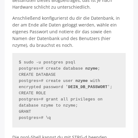
Bestandteil dieses Blogbeitrages, das ist je nach
Hardware schlicht zu unterschiedlich.
Anschließend konfigurierst du dir die Datenbank, in
der am Ende alle Daten geloggt werden, wähle ein
eigenes Passwort und notiere dir das sowie den
Namen der Datenbank und des Benutzers (hier
nzyme), du brauchst es noch.
$ sudo -u postgres psql

postgres=# create database 
nzyme
;

CREATE DATABASE

postgres=# create user 
nzyme 
with 
encrypted password '
DEIN_DB_PASSWORT
';

CREATE ROLE

postgres=# grant all privileges on 
database nzyme to nzyme;

GRANT

postgres=# \q
Die psql-Shell kannst du mit STRG-d beenden.