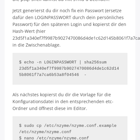
Jetzt generierst du dir noch fix ein Passwort (ersetze
dafür den LOGINPASSWORT durch dein persönliches
Passwort) für den späteren Login und kopierst dir den
Hash-Wert (hier
23d5f1a340ef7f9987b9027470086d4de1c62d145b8061f7a7ca
in die Zwischenablage.
$ echo -n LOGINPASSWORT | sha256sum

23d5f1a340ef7f9987b9027470086d4de1c62d14
Als nächstes kopierst du dir die Vorlage für die
Konfigurationsdatei in den entsprechenden etc-
Ordner und öffnest diese im Editor.
$ sudo cp /etc/nzyme/nzyme.conf.example 
/etc/nzyme/nzyme.conf

$ nano /etc/nzyme/nzyme.conf