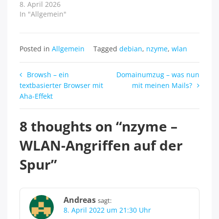
8. April 2026
In "Allgemein"
Posted in
Allgemein
Tagged
debian
,
nzyme
,
wlan
Beitragsnavigation
Browsh – ein
Domainumzug – was nun
textbasierter Browser mit
mit meinen Mails?
Aha-Effekt
8 thoughts on “
nzyme –
WLAN-Angriffen auf der
Spur
”
Andreas
sagt:
8. April 2022 um 21:30 Uhr