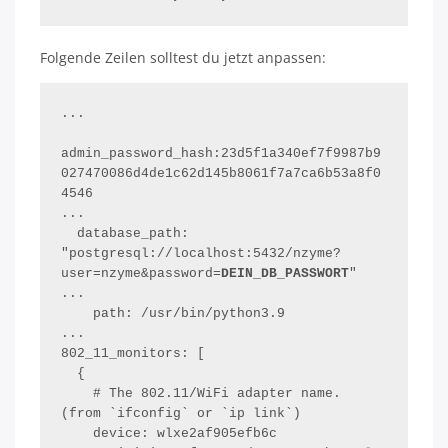
Folgende Zeilen solltest du jetzt anpassen:
...

admin_password_hash:23d5f1a340ef7f9987b9
027470086d4de1c62d145b8061f7a7ca6b53a8f0
4546

...

  database_path: 
"postgresql://localhost:5432/nzyme?
user=nzyme&password=
DEIN_DB_PASSWORT
"

...

    path: /usr/bin/python3.9

...

802_11_monitors: [

  {

    # The 802.11/WiFi adapter name. 
(from `ifconfig` or `ip link`)

    device: wlxe2af905efb6c
