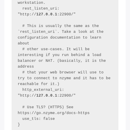
workstation.

  rest_listen_uri: 
"http://
127.0.0.1
:22900/"

  # This is usually the same as the 
`rest_listen_uri`. Take a look at the 
configuration documentation to learn 
about

  # other use-cases. It will be 
interesting if you run behind a load 
balancer or NAT. (basically, it is the 
address

  # that your web browser will use to 
try to connect to nzyme and it has to be 
reachable for it.)

  http_external_uri: 
"http://
127.0.0.1
:22900/"

  # Use TLS? (HTTPS) See 
https://go.nzyme.org/docs-https

  use_tls: false
