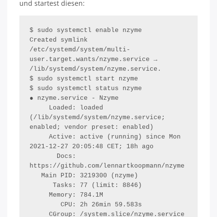
und startest diesen:
$ sudo systemctl enable nzyme

Created symlink 
/etc/systemd/system/multi-
user.target.wants/nzyme.service → 
/lib/systemd/system/nzyme.service.

$ sudo systemctl start nzyme

$ sudo systemctl status nzyme

● nzyme.service - Nzyme

     Loaded: loaded 
(/lib/systemd/system/nzyme.service; 
enabled; vendor preset: enabled)

     Active: active (running) since Mon 
2021-12-27 20:05:48 CET; 18h ago

       Docs: 
https://github.com/lennartkoopmann/nzyme

   Main PID: 3219300 (nzyme)

      Tasks: 77 (limit: 8846)

     Memory: 784.1M

        CPU: 2h 26min 59.583s

     CGroup: /system.slice/nzyme.service
