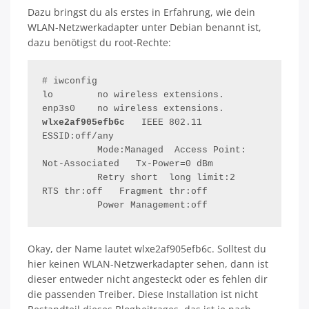
Dazu bringst du als erstes in Erfahrung, wie dein
WLAN-Netzwerkadapter unter Debian benannt ist,
dazu benötigst du root-Rechte:
# iwconfig

lo        no wireless extensions.

wlxe2af905efb6c   
IEEE 802.11  
ESSID:off/any

          Mode:Managed  Access Point: 
Not-Associated   Tx-Power=0 dBm

          Retry short  long limit:2   
RTS thr:off   Fragment thr:off

          Power Management:off
Okay, der Name lautet wlxe2af905efb6c. Solltest du
hier keinen WLAN-Netzwerkadapter sehen, dann ist
dieser entweder nicht angesteckt oder es fehlen dir
die passenden Treiber. Diese Installation ist nicht