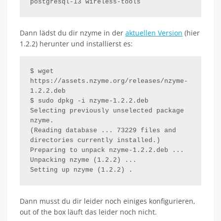
postgresql-13 wireless-tools
Dann lädst du dir nzyme in der
aktuellen Version
(hier
1.2.2) herunter und installierst es:
$ wget 
https://assets.nzyme.org/releases/nzyme-
1.2.2.deb

$ sudo dpkg -i nzyme-1.2.2.deb

Selecting previously unselected package 
nzyme.

(Reading database ... 73229 files and 
directories currently installed.)

Preparing to unpack nzyme-1.2.2.deb ...

Unpacking nzyme (1.2.2) ...

Setting up nzyme (1.2.2) .
Dann musst du dir leider noch einiges konfigurieren,
out of the box läuft das leider noch nicht.