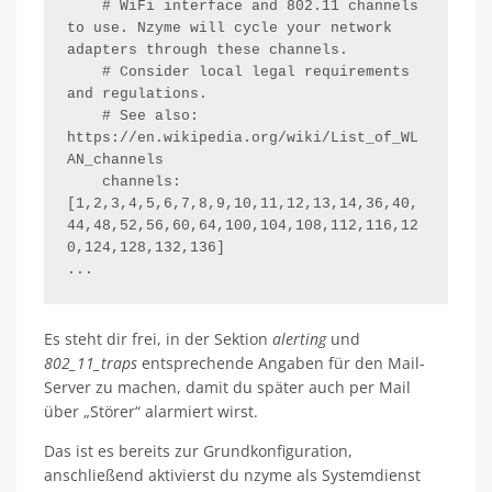
    # WiFi interface and 802.11 channels 
to use. Nzyme will cycle your network 
adapters through these channels.

    # Consider local legal requirements 
and regulations.

    # See also: 
https://en.wikipedia.org/wiki/List_of_WL
AN_channels

    channels: 
[1,2,3,4,5,6,7,8,9,10,11,12,13,14,36,40,
44,48,52,56,60,64,100,104,108,112,116,12
0,124,128,132,136]

Es steht dir frei, in der Sektion
alerting
und
802_11_traps
entsprechende Angaben für den Mail-
Server zu machen, damit du später auch per Mail
über „Störer“ alarmiert wirst.
Das ist es bereits zur Grundkonfiguration,
anschließend aktivierst du nzyme als Systemdienst