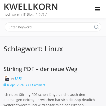
Skip
KWELLKORN
to
content
noch so ein IT-Blog ¯\_(ツ)_/¯
Schlagwort:
Linux
Stirling PDF – der neue Weg
by
LARS
8. April 2026
1 Comment
Ich nutze Stirling PDF schon länger, siehe auch den
ehemaligen Beitrag. Inzwischen hat sich die App deutlich
weiterentwickelt und wird sogar mit einer eigenen