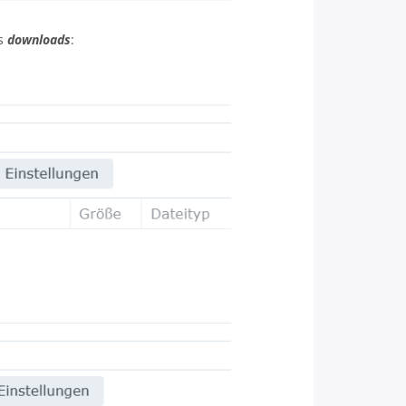
s
downloads
: