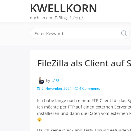
Skip
KWELLKORN
to
content
noch so ein IT-Blog ¯\_(ツ)_/¯
FileZilla als Client au
by
LARS
2. November 2024
4 Comments
Ich habe lange nach einem FTP-Client für das Sy
Ich möchte per FTP auf einen externen Server 
installieren und dann die Daten vom externen
Da ich keine Quick-and-Dirty-Lösung gefunden 