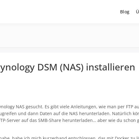
Blog
Ü
f Synology DSM (NAS) installieren
nology NAS gesucht. Es gibt viele Anleitungen, wie man per FTP auf 
zugreifen und dann Daten auf die NAS herunterladen. Natürlich kön
 FTP-Server auf das SMB-Share herunterladen… aber wie du schon 
habe, habe ich mich kurzerhand entschlossen, das mit Docker zu l