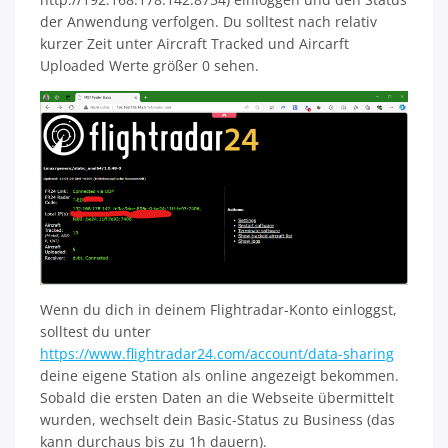
der Anwendung verfolgen. Du solltest nach relativ
kurzer Zeit unter Aircraft Tracked und Aircarft
Uploaded Werte größer 0 sehen.
Wenn du dich in deinem Flightradar-Konto einloggst,
solltest du unter
https://www.flightradar24.com/account/data-sharing
deine eigene Station als online angezeigt bekommen.
Sobald die ersten Daten an die Webseite übermittelt
wurden, wechselt dein Basic-Status zu Business (das
kann durchaus bis zu 1h dauern).