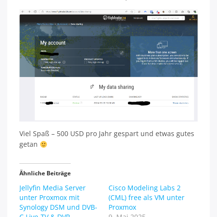
Viel Spaß – 500 USD pro Jahr gespart und etwas gutes
getan
Ähnliche Beiträge
Jellyfin Media Server
Cisco Modeling Labs 2
unter Proxmox mit
(CML) free als VM unter
Synology DSM und DVB-
Proxmox
C Live-TV & DVR
9. Mai 2025