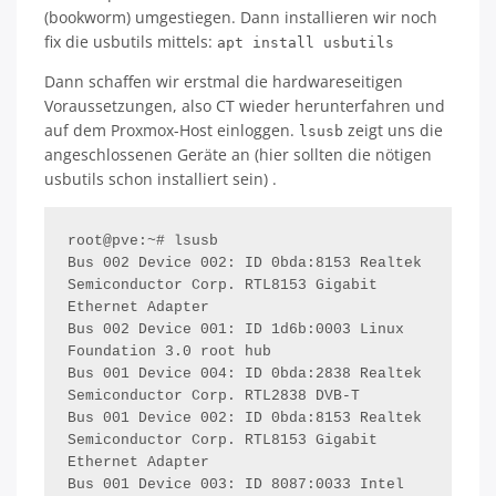
(bookworm) umgestiegen. Dann installieren wir noch
fix die usbutils mittels:
apt install usbutils
Dann schaffen wir erstmal die hardwareseitigen
Voraussetzungen, also CT wieder herunterfahren und
auf dem Proxmox-Host einloggen.
zeigt uns die
lsusb
angeschlossenen Geräte an (hier sollten die nötigen
usbutils schon installiert sein) .
root@pve:~# lsusb 

Bus 002 Device 002: ID 0bda:8153 Realtek 
Semiconductor Corp. RTL8153 Gigabit 
Ethernet Adapter

Bus 002 Device 001: ID 1d6b:0003 Linux 
Foundation 3.0 root hub

Bus 001 Device 004: ID 0bda:2838 Realtek 
Semiconductor Corp. RTL2838 DVB-T

Bus 001 Device 002: ID 0bda:8153 Realtek 
Semiconductor Corp. RTL8153 Gigabit 
Ethernet Adapter

Bus 001 Device 003: ID 8087:0033 Intel 