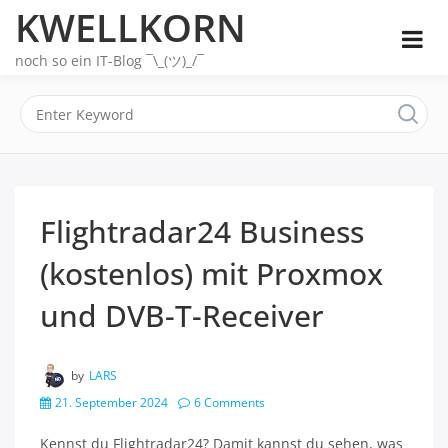
Skip
KWELLKORN
to
content
noch so ein IT-Blog ¯\_(ツ)_/¯
Flightradar24 Business
(kostenlos) mit Proxmox
und DVB-T-Receiver
by
LARS
21. September 2024
6 Comments
Kennst du Flightradar24? Damit kannst du sehen, was