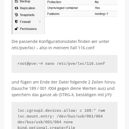
Die passende Konfigurationsdatei finden wir unter
/etc/pve/lxc/ – also in meinem Fall 116.conf
root@pve:~# nano /etc/pve/lxc/116.conf
und fügen am Ende der Datei folgende 2 Zeilen hinzu
(tausche 189 / 001 /004 gegen deine Werten aus) und
speichern das ganze ab (STRG-X, bestätigen mit J/Y):
lxc.cgroup2.devices.allow: c 189:* rwm

lxc.mount.entry: /dev/bus/usb/001/004 
dev/bus/usb/001/004 none 
bind,optional,create=file