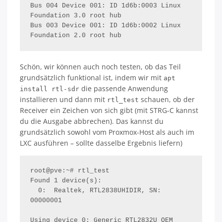
Bus 004 Device 001: ID 1d6b:0003 Linux 
Foundation 3.0 root hub

Bus 003 Device 001: ID 1d6b:0002 Linux 
Foundation 2.0 root hub
Schön, wir können auch noch testen, ob das Teil
grundsätzlich funktional ist, indem wir mit
apt
die passende Anwendung
install rtl-sdr
installieren und dann mit
schauen, ob der
rtl_test
Receiver ein Zeichen von sich gibt (mit STRG-C kannst
du die Ausgabe abbrechen). Das kannst du
grundsätzlich sowohl vom Proxmox-Host als auch im
LXC ausführen – sollte dasselbe Ergebnis liefern)
root@pve:~# rtl_test 

Found 1 device(s):

  0:  Realtek, RTL2838UHIDIR, SN: 
00000001

Using device 0: Generic RTL2832U OEM
