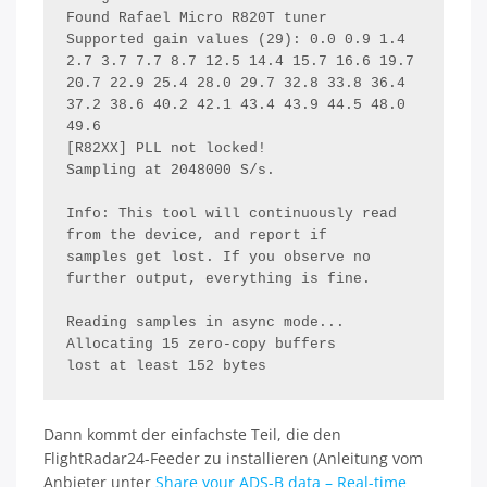
Found Rafael Micro R820T tuner

Supported gain values (29): 0.0 0.9 1.4 
2.7 3.7 7.7 8.7 12.5 14.4 15.7 16.6 19.7 
20.7 22.9 25.4 28.0 29.7 32.8 33.8 36.4 
37.2 38.6 40.2 42.1 43.4 43.9 44.5 48.0 
49.6 

[R82XX] PLL not locked!

Sampling at 2048000 S/s.

Info: This tool will continuously read 
from the device, and report if

samples get lost. If you observe no 
further output, everything is fine.

Reading samples in async mode...

Allocating 15 zero-copy buffers

lost at least 152 bytes
Dann kommt der einfachste Teil, die den
FlightRadar24-Feeder zu installieren (Anleitung vom
Anbieter unter
Share your ADS-B data – Real-time