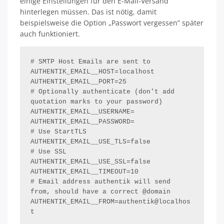
einige Einstellungen für den E-Mail-Versand
hinterlegen müssen. Das ist nötig, damit
beispielsweise die Option „Passwort vergessen” später
auch funktioniert.
# SMTP Host Emails are sent to

AUTHENTIK_EMAIL__HOST=localhost

AUTHENTIK_EMAIL__PORT=25

# Optionally authenticate (don't add 
quotation marks to your password)

AUTHENTIK_EMAIL__USERNAME=

AUTHENTIK_EMAIL__PASSWORD=

# Use StartTLS

AUTHENTIK_EMAIL__USE_TLS=false

# Use SSL

AUTHENTIK_EMAIL__USE_SSL=false

AUTHENTIK_EMAIL__TIMEOUT=10

# Email address authentik will send 
from, should have a correct @domain

AUTHENTIK_EMAIL__FROM=authentik@localhos
t