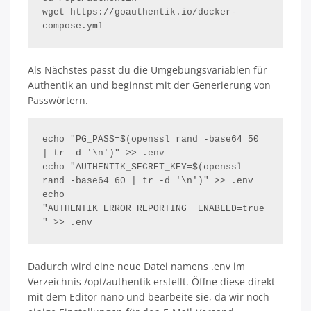
wget https://goauthentik.io/docker-
compose.yml
Als Nächstes passt du die Umgebungsvariablen für
Authentik an und beginnst mit der Generierung von
Passwörtern.
echo "PG_PASS=$(openssl rand -base64 50 
| tr -d '\n')" >> .env

echo "AUTHENTIK_SECRET_KEY=$(openssl 
rand -base64 60 | tr -d '\n')" >> .env

echo 
"AUTHENTIK_ERROR_REPORTING__ENABLED=true
" >> .env
Dadurch wird eine neue Datei namens .env im
Verzeichnis /opt/authentik erstellt. Öffne diese direkt
mit dem Editor nano und bearbeite sie, da wir noch