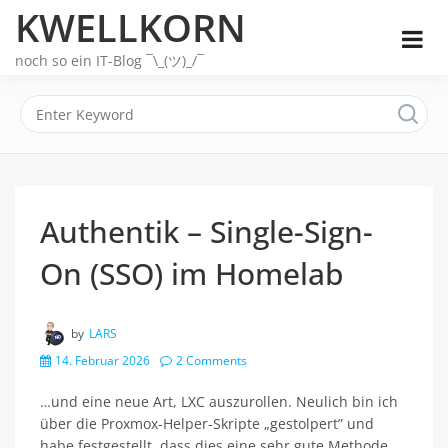
Skip
KWELLKORN
to
content
noch so ein IT-Blog ¯\_(ツ)_/¯
Authentik – Single-Sign-
On (SSO) im Homelab
by
LARS
14. Februar 2026
2 Comments
…und eine neue Art, LXC auszurollen. Neulich bin ich
über die Proxmox-Helper-Skripte „gestolpert” und
habe festgestellt, dass dies eine sehr gute Methode