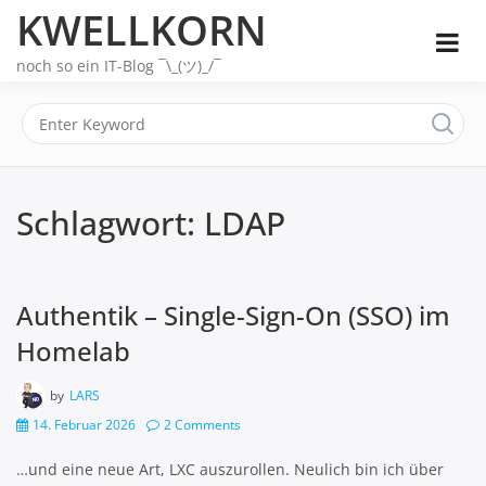
Skip
KWELLKORN
to
content
noch so ein IT-Blog ¯\_(ツ)_/¯
Schlagwort:
LDAP
Authentik – Single-Sign-On (SSO) im
Homelab
by
LARS
14. Februar 2026
2 Comments
…und eine neue Art, LXC auszurollen. Neulich bin ich über