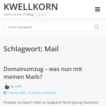
Skip
KWELLKORN
to
content
noch so ein IT-Blog ¯\_(ツ)_/¯
Schlagwort:
Mail
Domainumzug – was nun mit
meinen Mails?
by
LARS
3. Januar 2022
Leave a comment
Provider zu teuer? Oder zu langsam? Nicht genug Features?