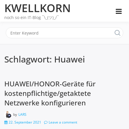
Skip
KWELLKORN
to
content
noch so ein IT-Blog ¯\_(ツ)_/¯
Schlagwort:
Huawei
HUAWEI/HONOR-Geräte für
kostenpflichtige/getaktete
Netzwerke konfigurieren
by
LARS
22. September 2021
Leave a comment