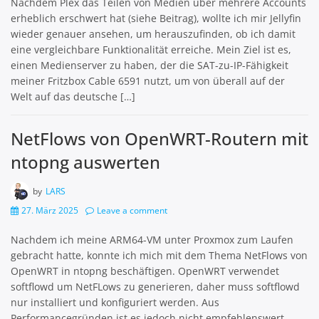
Nachdem Plex das Teilen von Medien über mehrere Accounts
erheblich erschwert hat (siehe Beitrag), wollte ich mir Jellyfin
wieder genauer ansehen, um herauszufinden, ob ich damit
eine vergleichbare Funktionalität erreiche. Mein Ziel ist es,
einen Medienserver zu haben, der die SAT-zu-IP-Fähigkeit
meiner Fritzbox Cable 6591 nutzt, um von überall auf der
Welt auf das deutsche […]
NetFlows von OpenWRT-Routern mit
ntopng auswerten
by
LARS
27. März 2025
Leave a comment
Nachdem ich meine ARM64-VM unter Proxmox zum Laufen
gebracht hatte, konnte ich mich mit dem Thema NetFlows von
OpenWRT in ntopng beschäftigen. OpenWRT verwendet
softflowd um NetFLows zu generieren, daher muss softflowd
nur installiert und konfiguriert werden. Aus
Performancegründen ist es jedoch nicht empfehlenswert,