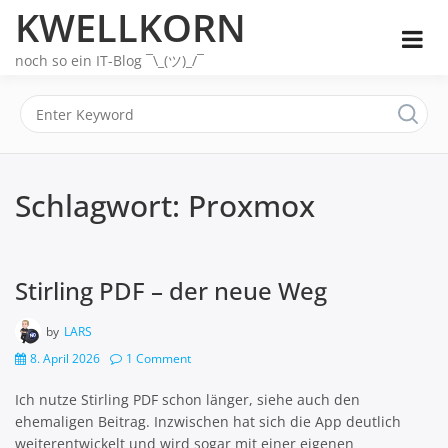
Skip
KWELLKORN
to
content
noch so ein IT-Blog ¯\_(ツ)_/¯
Schlagwort:
Proxmox
Stirling PDF – der neue Weg
by
LARS
8. April 2026
1 Comment
Ich nutze Stirling PDF schon länger, siehe auch den
ehemaligen Beitrag. Inzwischen hat sich die App deutlich
weiterentwickelt und wird sogar mit einer eigenen