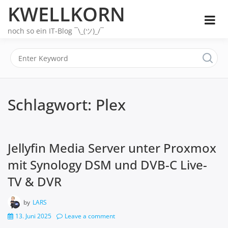
Skip
KWELLKORN
to
content
noch so ein IT-Blog ¯\_(ツ)_/¯
Schlagwort:
Plex
Jellyfin Media Server unter Proxmox
mit Synology DSM und DVB-C Live-
TV & DVR
by
LARS
13. Juni 2025
Leave a comment