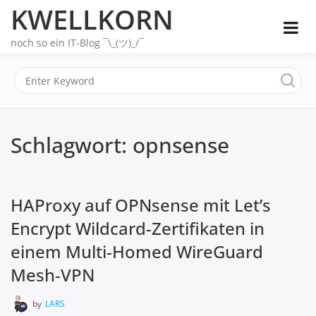
Skip
KWELLKORN
to
content
noch so ein IT-Blog ¯\_(ツ)_/¯
Schlagwort:
opnsense
HAProxy auf OPNsense mit Let’s
Encrypt Wildcard-Zertifikaten in
einem Multi-Homed WireGuard
Mesh-VPN
by
LARS