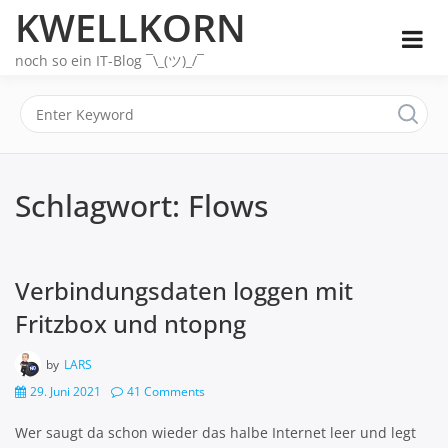
Skip
KWELLKORN
to
content
noch so ein IT-Blog ¯\_(ツ)_/¯
Schlagwort:
Flows
Verbindungsdaten loggen mit
Fritzbox und ntopng
by
LARS
29. Juni 2021
41 Comments
Wer saugt da schon wieder das halbe Internet leer und legt